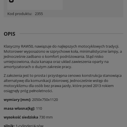
Kod produktu:
2355
OPIS
Klasyczny RAW50, nawiązuje do najlepszych motocyklowych tradycji.
Motorower wyposażono w szprychowe koła, minimalistyczne lampy, a
jednocześnie zadbano o komfort podróżowania. Stąd nisko
umiejscowiona, duża kanapa oraz układ zawieszenia oparty na
amortyzatorach o dużym zakresie pracy.
Z założenia jest to prosta i przystępna cenowo konstrukcja stanowiąca
alternatywę dla komunikacji zbiorowej. Jednocześnie wstęp do
motocyklizmu dla osób bez prawa jazdy, które przed 2013 rokiem
osiągnęły próg pełnoletności.
wymiary [mm]:
2050x750x1120
masa własna[kg]:
110
wysokość siedziska
730 mm
silnik:
1-cylinder/4-sów