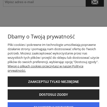
Dbamy o Twoją prywatność
Pliki cookies i pokrewne im technologie umożliwiają poprawne
POMOC
działanie strony i pomagają nam dostosować ofertę do Twoich
potrzeb. Możesz zaakceptować wykorzystanie przez nas
wszystkich tych plików i przejść do sklepu lub dostosować użycie
ZASADY SPRZEDAŻY
plików do swoich preferencji, wybierając opcję "Dostosuj zgody".
Więcej o plikach cookies przeczytasz w naszej Polityce
prywatności.
MOJE KONTO
ZAAKCEPTUJ TYLKO NIEZBĘDNE
GWARANCJA I ZWROTY
DOSTOSUJ ZGODY
O FIRMIE