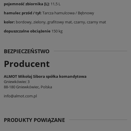
pojemność zbiornika [L]:
11,5 L
hamulec przód / tył:
Tarcza hamulcowa / Bębnowy
kolor:
bordowy, zielony, grafitowy mat, czarny, czarny mat
dopuszczalne obciążenie
150 kg
BEZPIECZEŃSTWO
Producent
ALMOT Mikołaj Sibora spółka komandytowa
Gniewkówiec 3
88-180 Gniewkówiec, Polska
info@almot.com.pl
PRODUKTY POWIĄZANE