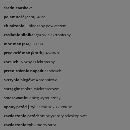
średnica×skok:
pojemność [ccm]:
49cc
chłodzenie:
Chłodzony powietrzem
zasilanie silnika:
gaźnik elektroniczny
moc max [KM]:
3.1KM
prędkość max [km/h]:
45km/h
rozruch:
Nożny / Elektryczny
przeniesienie napędu:
Łańcuch
skrzynia biegów:
4-stopniowa
sprzęgło:
mokre, wielotarczowe
smarowanie:
obieg wymuszony
opony przód | tył:
90/90-18 / 120/80-16
zawieszenie przód:
Amortyzatory teleskopowe
zawieszenie tył:
Amortyzator