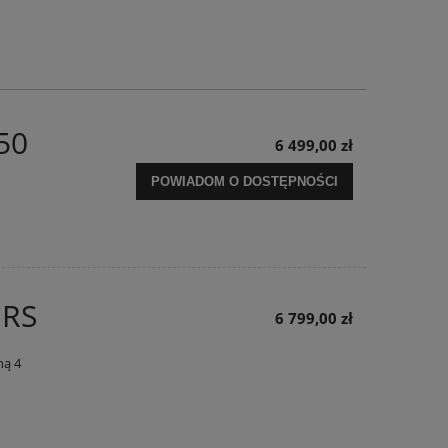
50
6 499,00 zł
POWIADOM O DOSTĘPNOŚCI
 RS
6 799,00 zł
ną 4
Skuter Junak 104 50 cc euro 5
Pokrowiec na GPS te
dasz
4 999,00 zł
89,0