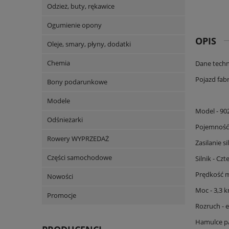
Odzież, buty, rękawice
Ogumienie opony
OPIS
Oleje, smary, płyny, dodatki
Chemia
Dane techn
Pojazd fabr
Bony podarunkowe
Modele
Model - 90
Odśnieżarki
Pojemność
Rowery WYPRZEDAŻ
Zasilanie s
Części samochodowe
Silnik - C
Prędkość m
Nowości
Moc - 3,3 
Promocje
Rozruch - 
Hamulce p/