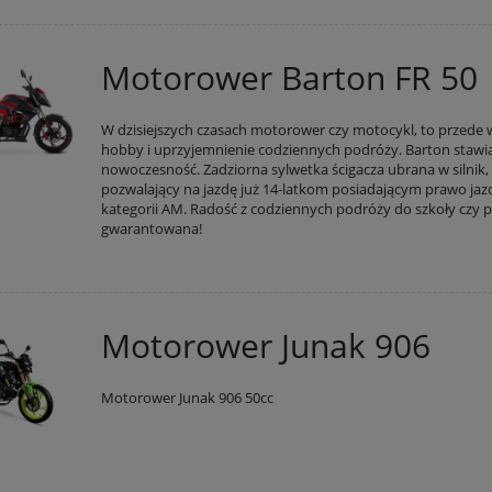
 regularna:
13 599,00 zł
Cena regularna:
549,00 zł
iższa cena:
13 599,00 zł
Najniższa cena:
549,00 zł
Motorower Barton FR 50
DO KOSZYKA
DO KOSZYKA
W dzisiejszych czasach motorower czy motocykl, to przede
hobby i uprzyjemnienie codziennych podróży. Barton stawi
nowoczesność. Zadziorna sylwetka ścigacza ubrana w silnik,
pozwalający na jazdę już 14-latkom posiadającym prawo jaz
kategorii AM. Radość z codziennych podróży do szkoły czy p
gwarantowana!
Motorower Junak 906
Motorower Junak 906 50cc