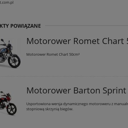
t.com.pl
KTY POWIĄZANE
Motorower Romet Chart 
Motorower Romet Chart 50cm³
Motorower Barton Sprint
Usportowiona wersja dynamicznego motoroweru z manual
ter Barton Xplore 125
Buty Apex PRO WP
stopniową skrzynią biegów.
11 999,00 zł
519,00 zł