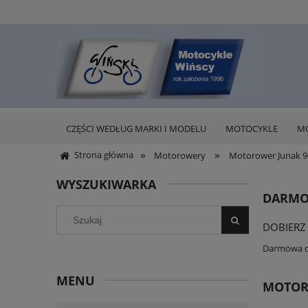
CZĘŚCI WEDŁUG MARKI I MODELU
MOTOCYKLE
M
»
»
Strona główna
Motorowery
Motorower Junak 9
WYSZUKIWARKA
DARMO
DOBIERZ
Darmowa do
MENU
MOTOR