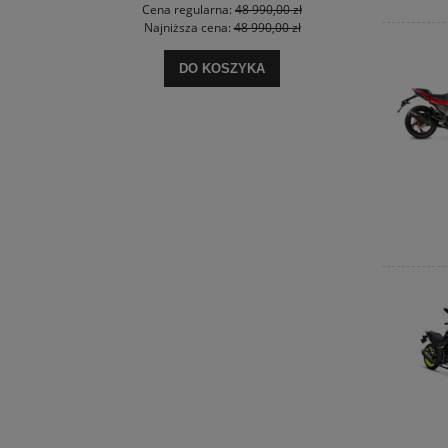
0 zł
Cena regularna:
48 990,00 zł
Cena
0 zł
Najniższa cena:
48 990,00 zł
Najn
DO KOSZYKA