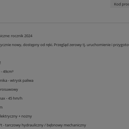
Kod pro
iczne: rocznik 2024
ycznie nowy, dostępny od ręki. Przegląd zerowy tj. uruchomienie i przygoto
2
 - 49cm³
ilnika - wtrysk paliwa
zterosuwowy
ax - 45 hm/h
km
elektryczny + nożny
t - tarczowy hydrauliczny / bębnowy mechaniczny