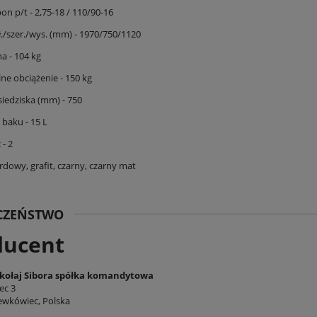
n p/t - 2,75-18 / 110/90-16
./szer./wys. (mm) - 1970/750/1120
a - 104 kg
ne obciążenie - 150 kg
iedziska (mm) - 750
baku - 15 L
 - 2
rdowy, grafit, czarny, czarny mat
ECZEŃSTWO
ducent
ołaj Sibora spółka komandytowa
ec 3
ewkówiec, Polska