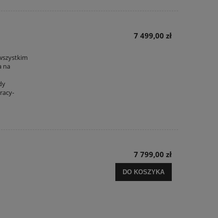
Cena regularna:
6 699,00 zł
Cena regula
Najniższa cena:
6 699,00 zł
Najniższa c
DO KOSZYKA
DO KO
7 499,00 zł
 wszystkim
a na
dy
racy-
7 799,00 zł
DO KOSZYKA