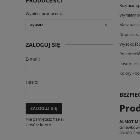
PRODUCENCI
Rozmiar opo
Wybierz producenta
Wymiary dł
Masa własn
Dopuszczal
ZALOGUJ SIĘ
Wysokość s
Pojemność 
E-mail:
Ilość miejsc
Kolory - bo
Hasło:
BEZPI
Pro
ZALOGUJ SIĘ
Nie pamiętasz hasła?
ALMOT Mik
Utwórz konto
Gniewkówi
88-180 Gni