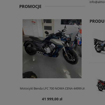
info@almo
PROMOCJE
PRODU
euro 5
Motocykl Benda LFC 700 NOWA CENA 44999 zł
Sku
41 999,00 zł