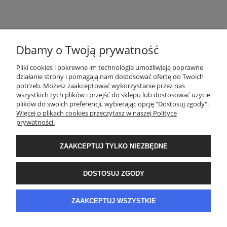
Dbamy o Twoją prywatność
POMOC
Pliki cookies i pokrewne im technologie umożliwiają poprawne
działanie strony i pomagają nam dostosować ofertę do Twoich
potrzeb. Możesz zaakceptować wykorzystanie przez nas
wszystkich tych plików i przejść do sklepu lub dostosować użycie
ZASADY SPRZEDAŻY
plików do swoich preferencji, wybierając opcję "Dostosuj zgody".
Więcej o plikach cookies przeczytasz w naszej Polityce
prywatności.
MOJE KONTO
ZAAKCEPTUJ TYLKO NIEZBĘDNE
GWARANCJA I ZWROTY
DOSTOSUJ ZGODY
O FIRMIE
ZAAKCEPTUJ WSZYSTKIE