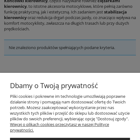
Końcówki kierownicy
, często nazywane również
ciężarkami
kierownicy
, to istotne akcesoria motocyklowe, które pełnią zarówno
funkcję praktyczną, jak i estetyczną. Ich zadaniem jest
stabilizacja
kierownicy
oraz redukcja drgań podczas jazdy, co znacząco wpływa na
komfort motocyklisty, zwłaszcza na długich trasach lub przy dużych
prędkościach.
Nie znaleziono produktów spełniających podane kryteria.
Dbamy o Twoją prywatność
Pliki cookies i pokrewne im technologie umożliwiają poprawne
POMOC
działanie strony i pomagają nam dostosować ofertę do Twoich
potrzeb. Możesz zaakceptować wykorzystanie przez nas
wszystkich tych plików i przejść do sklepu lub dostosować użycie
ZASADY SPRZEDAŻY
plików do swoich preferencji, wybierając opcję "Dostosuj zgody".
Więcej o plikach cookies przeczytasz w naszej Polityce
prywatności.
MOJE KONTO