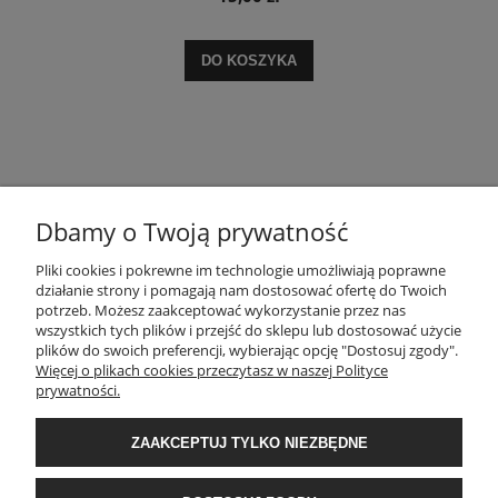
DO KOSZYKA
Dbamy o Twoją prywatność
Pliki cookies i pokrewne im technologie umożliwiają poprawne
POMOC
działanie strony i pomagają nam dostosować ofertę do Twoich
potrzeb. Możesz zaakceptować wykorzystanie przez nas
wszystkich tych plików i przejść do sklepu lub dostosować użycie
ZASADY SPRZEDAŻY
plików do swoich preferencji, wybierając opcję "Dostosuj zgody".
Więcej o plikach cookies przeczytasz w naszej Polityce
prywatności.
MOJE KONTO
ZAAKCEPTUJ TYLKO NIEZBĘDNE
GWARANCJA I ZWROTY