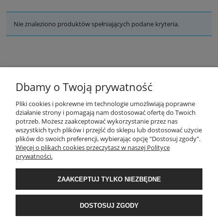
Nie znaleziono produktów spełniających podane kryteria.
Dbamy o Twoją prywatność
POMOC
Pliki cookies i pokrewne im technologie umożliwiają poprawne
działanie strony i pomagają nam dostosować ofertę do Twoich
potrzeb. Możesz zaakceptować wykorzystanie przez nas
wszystkich tych plików i przejść do sklepu lub dostosować użycie
ZASADY SPRZEDAŻY
plików do swoich preferencji, wybierając opcję "Dostosuj zgody".
Więcej o plikach cookies przeczytasz w naszej Polityce
prywatności.
MOJE KONTO
ZAAKCEPTUJ TYLKO NIEZBĘDNE
GWARANCJA I ZWROTY
DOSTOSUJ ZGODY