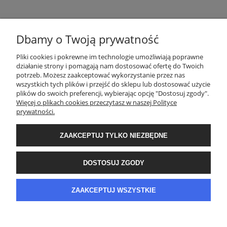
Dbamy o Twoją prywatność
POMOC
Pliki cookies i pokrewne im technologie umożliwiają poprawne
działanie strony i pomagają nam dostosować ofertę do Twoich
potrzeb. Możesz zaakceptować wykorzystanie przez nas
wszystkich tych plików i przejść do sklepu lub dostosować użycie
ZASADY SPRZEDAŻY
plików do swoich preferencji, wybierając opcję "Dostosuj zgody".
Więcej o plikach cookies przeczytasz w naszej Polityce
prywatności.
MOJE KONTO
ZAAKCEPTUJ TYLKO NIEZBĘDNE
GWARANCJA I ZWROTY
DOSTOSUJ ZGODY
O FIRMIE
ZAAKCEPTUJ WSZYSTKIE
POKAŻ PEŁNĄ WERSJĘ STRONY