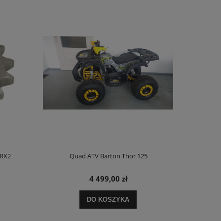
 RX2
Quad ATV Barton Thor 125
Stelaże 
4 499,00 zł
DO KOSZYKA