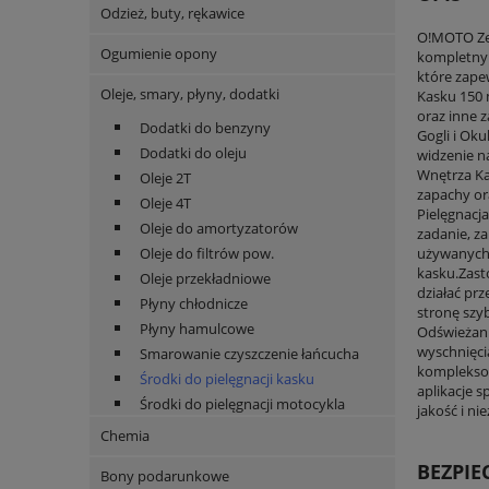
Odzież, buty, rękawice
O!MOTO Zes
Ogumienie opony
kompletny 
które zape
Oleje, smary, płyny, dodatki
Kasku 150 
oraz inne 
Dodatki do benzyny
Gogli i Ok
Dodatki do oleju
widzenie n
Wnętrza Ka
Oleje 2T
zapachy or
Oleje 4T
Pielęgnacj
Oleje do amortyzatorów
zadanie, z
Oleje do filtrów pow.
używanych 
kasku.Zast
Oleje przekładniowe
działać pr
Płyny chłodnicze
stronę szy
Płyny hamulcowe
Odświeżani
wyschnięci
Smarowanie czyszczenie łańcucha
kompleksow
Środki do pielęgnacji kasku
aplikacje 
Środki do pielęgnacji motocykla
jakość i n
Chemia
BEZPI
Bony podarunkowe