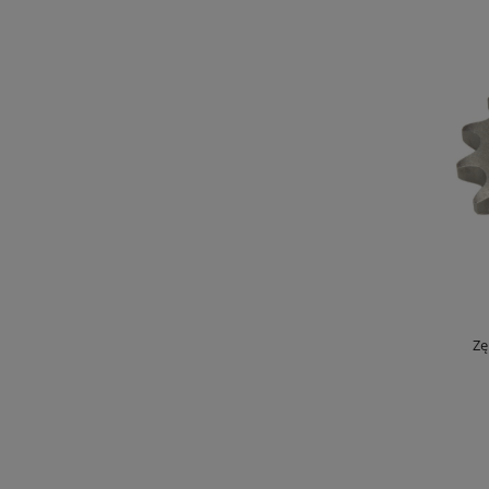
KAPPA STELAŻ KUFRA CENTRALNEGO ZONTES
Zę
350 E '23-'25 (BEZ PŁYTY)
299,00 zł
DO KOSZYKA