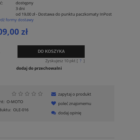
ć:
dostępny
:
3 dni
od 19,00 zł
- Dostawa do punktu paczkomaty InPost
dź formy dostawy
09,00 zł
.
DO KOSZYKA
Zyskujesz
10
pkt [
?
]
dodaj do przechowalni
zapytaj o produkt
nt:
O-MOTO
poleć znajomemu
duktu:
OLE-016
dodaj opinię