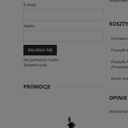
bok@olekm
E-mail:
KOSZT
Hasło:
Dostawa 
Przesyłki
ZALOGUJ SIĘ
Nie pamiętasz hasła?
Przesyłki
Zarejestruj się
(Przesyłk
Kurier st
PROMOCJE
OPINIE
Wyświetlan