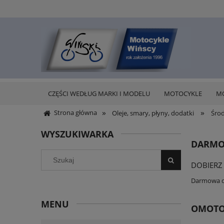
CZĘŚCI WEDŁUG MARKI I MODELU
MOTOCYKLE
M
»
»
Strona główna
Oleje, smary, płyny, dodatki
Środ
WYSZUKIWARKA
DARMO
DOBIERZ
Darmowa do
MENU
OMOTO 