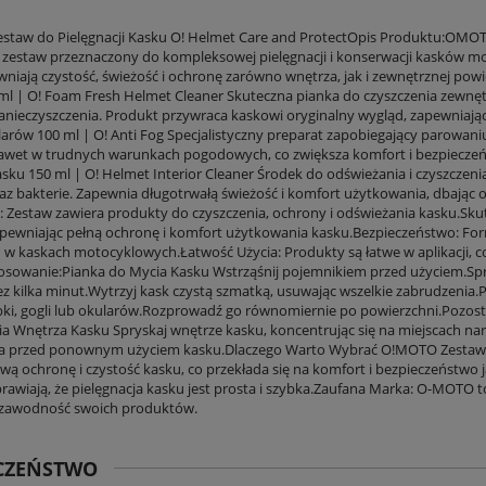
taw do Pielęgnacji Kasku O! Helmet Care and ProtectOpis Produktu:OMOTO 
zestaw przeznaczony do kompleksowej pielęgnacji i konserwacji kasków mot
wniają czystość, świeżość i ochronę zarówno wnętrza, jak i zewnętrznej p
ml | O! Foam Fresh Helmet Cleaner Skuteczna pianka do czyszczenia zewnęt
zanieczyszczenia. Produkt przywraca kaskowi oryginalny wygląd, zapewnia
ularów 100 ml | O! Anti Fog Specjalistyczny preparat zapobiegający parowani
awet w trudnych warunkach pogodowych, co zwiększa komfort i bezpieczeń
sku 150 ml | O! Helmet Interior Cleaner Środek do odświeżania i czyszczeni
az bakterie. Zapewnia długotrwałą świeżość i komfort użytkowania, dbając
a: Zestaw zawiera produkty do czyszczenia, ochrony i odświeżania kasku.Sk
apewniając pełną ochronę i komfort użytkowania kasku.Bezpieczeństwo: For
w kaskach motocyklowych.Łatwość Użycia: Produkty są łatwe w aplikacji, co
osowanie:Pianka do Mycia Kasku Wstrząśnij pojemnikiem przed użyciem.Spr
zez kilka minut.Wytrzyj kask czystą szmatką, usuwając wszelkie zabrudzeni
bki, gogli lub okularów.Rozprowadź go równomiernie po powierzchni.Pozos
a Wnętrza Kasku Spryskaj wnętrze kasku, koncentrując się na miejscach na
a przed ponownym użyciem kasku.Dlaczego Warto Wybrać O!MOTO Zestaw do
ą ochronę i czystość kasku, co przekłada się na komfort i bezpieczeństwo 
sprawiają, że pielęgnacja kasku jest prosta i szybka.Zaufana Marka: O-MOTO
iezawodność swoich produktów.
ECZEŃSTWO