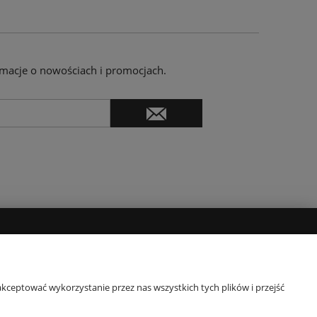
ormacje o nowościach i promocjach.
I ZWROTY
O FIRMIE
Kontakt
kceptować wykorzystanie przez nas wszystkich tych plików i przejść
mowy
Blog