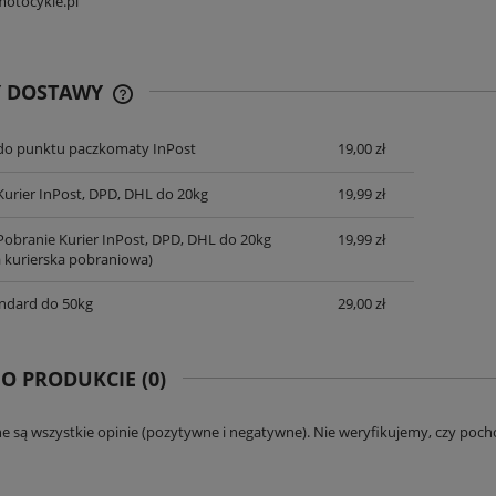
otocykle.pl
Y DOSTAWY
do punktu paczkomaty InPost
19,00 zł
CENA NIE ZAWIERA EWENTUALNYCH
KOSZTÓW PŁATNOŚCI
 Kurier InPost, DPD, DHL do 20kg
19,99 zł
 Pobranie Kurier InPost, DPD, DHL do 20kg
19,99 zł
a kurierska pobraniowa)
andard do 50kg
29,00 zł
 O PRODUKCIE (0)
e są wszystkie opinie (pozytywne i negatywne). Nie weryfikujemy, czy pocho