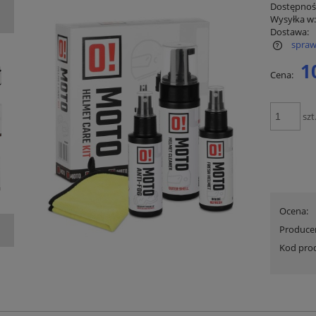
Dostępnoś
Wysyłka w
Dostawa:
spraw
1
Cena:
Cena nie zawiera ewentualnych kosztów
płatności
szt
Ocena:
Produce
Kod pro