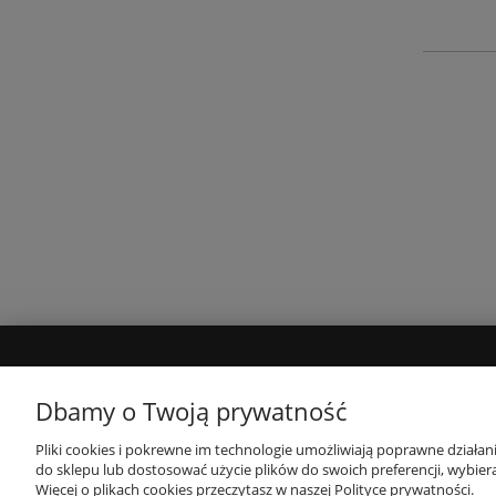
POMOC
ZASADY SPRZED
Dbamy o Twoją prywatność
Jak kupować
Dostępność produktów
Pliki cookies i pokrewne im technologie umożliwiają poprawne działa
do sklepu lub dostosować użycie plików do swoich preferencji, wybiera
RODO
Faktury i paragony
Więcej o plikach cookies przeczytasz w naszej Polityce prywatności.