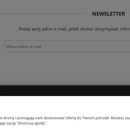
NEWSLETTER
Podaj swój adres e-mail, jeżeli chcesz otrzymywać inf
AŻY
MOJE KONTO
GWARANCJA 
Twoje zamówienia
Gwarancja
nie strony i pomagają nam dostosować ofertę do Twoich potrzeb. Możesz zaa
jąc opcję "Dostosuj zgody".
Ustawienia konta
Odstąpienie od u