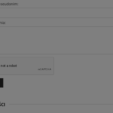
pseudonim:
nia:
r Junak 103 50cm³ euro 5
Motocykl Benda LFC 700 NOWA CENA 4499
4 999,00 zł
41 999,00 zł
a regularna:
6 699,00 zł
Cena regularna:
48 990,00 zł
niższa cena:
6 699,00 zł
Najniższa cena:
48 990,00 zł
DO KOSZYKA
DO KOSZYKA
CI