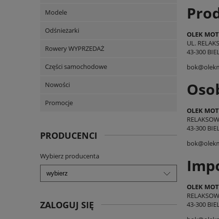
Pro
Modele
Odśnieżarki
OLEK MOTO
UL. RELAK
Rowery WYPRZEDAŻ
43-300 BIE
Części samochodowe
bok@olekm
Osob
Nowości
Promocje
OLEK MOTO
RELAKSOW
43-300 BIE
PRODUCENCI
bok@olekm
Wybierz producenta
Imp
OLEK MOTO
RELAKSOW
ZALOGUJ SIĘ
43-300 BIE