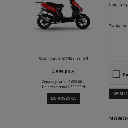
Imię lub 
Twoja opi
Skuter Junak 104 50 cc euro 5
Skute
4 999,00 zł
 zł
Cena regularna:
6 699,00 zł
Cen
 zł
Najniższa cena:
6 699,00 zł
Naj
WYŚLIJ
DO KOSZYKA
NOWOŚ