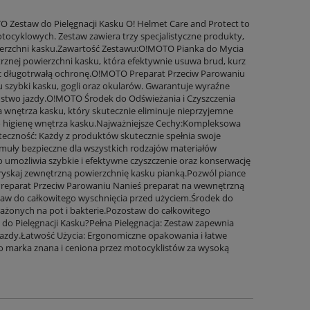
Zestaw do Pielęgnacji Kasku O! Helmet Care and Protect to
ocyklowych. Zestaw zawiera trzy specjalistyczne produkty,
owierzchni kasku.Zawartość Zestawu:O!MOTO Pianka do Mycia
rznej powierzchni kasku, która efektywnie usuwa brud, kurz
jąc długotrwałą ochronę.O!MOTO Preparat Przeciw Parowaniu
u szybki kasku, gogli oraz okularów. Gwarantuje wyraźne
stwo jazdy.O!MOTO Środek do Odświeżania i Czyszczenia
a wnętrza kasku, który skutecznie eliminuje nieprzyjemne
 o higienę wnętrza kasku.Najważniejsze Cechy:Kompleksowa
uteczność: Każdy z produktów skutecznie spełnia swoje
muły bezpieczne dla wszystkich rodzajów materiałów
 umożliwia szybkie i efektywne czyszczenie oraz konserwację
yskaj zewnętrzną powierzchnię kasku pianką.Pozwól piance
a.Preparat Przeciw Parowaniu Nanieś preparat na wewnętrzną
taw do całkowitego wyschnięcia przed użyciem.Środek do
rażonych na pot i bakterie.Pozostaw do całkowitego
 Pielęgnacji Kasku?Pełna Pielęgnacja: Zestaw zapewnia
jazdy.Łatwość Użycia: Ergonomiczne opakowania i łatwe
 to marka znana i ceniona przez motocyklistów za wysoką