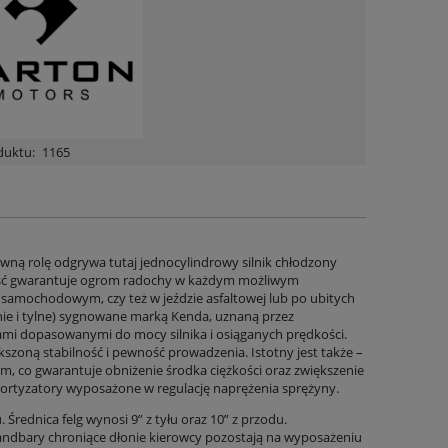
duktu:
1165
ówną rolę odgrywa tutaj jednocylindrowy silnik chłodzony
tość gwarantuje ogrom radochy w każdym możliwym
amochodowym, czy też w jeździe asfaltowej lub po ubitych
ie i tylne) sygnowane marką Kenda, uznaną przez
iami dopasowanymi do mocy silnika i osiąganych prędkości.
kszoną stabilność i pewność prowadzenia. Istotny jest także –
, co gwarantuje obniżenie środka ciężkości oraz zwiększenie
mortyzatory wyposażone w regulację naprężenia sprężyny.
rednica felg wynosi 9” z tyłu oraz 10” z przodu.
Handbary chroniące dłonie kierowcy pozostają na wyposażeniu