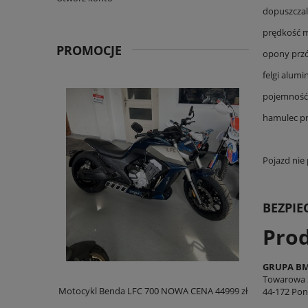
dopuszczal
prędkość m
PROMOCJE
opony przód
felgi alumi
pojemność z
hamulec pr
Pojazd nie
BEZPI
Pro
GRUPA BM
Towarowa 
euro 5
Motocykl Benda LFC 700 NOWA CENA 44999 zł
Sku
44-172 Pon