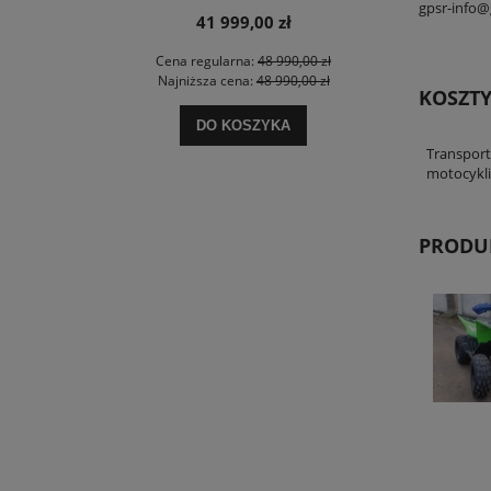
gpsr-info
41 999,00 zł
0 zł
Cena regularna:
48 990,00 zł
Cena
0 zł
Najniższa cena:
48 990,00 zł
Najn
KOSZT
DO KOSZYKA
Transport
motocykli
PRODU