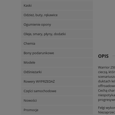
Kaski
Odzież, buty, rękawice
Ogumienie opony
Oleje, smary, płyny, dodatki
Chemia
Bony podarunkowe
OPIS
Modele
Warrior 25
Odśnieżarki
cieczą, kt
scenariusz
duktach le
Rowery WYPRZEDAŻ
offroadowc
Cechą char
Części samochodowe
niespotyka
progresywn
Nowości
Felgi wyko
Promocje
Niezaprzec