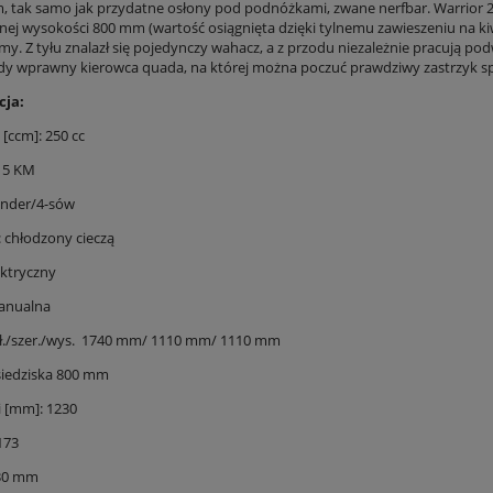
, tak samo jak przydatne osłony pod podnóżkami, zwane nerfbar. Warrior 
nej wysokości 800 mm (wartość osiągnięta dzięki tylnemu zawieszeniu na ki
my. Z tyłu znalazł się pojedynczy wahacz, a z przodu niezależnie pracują p
dy wprawny kierowca quada, na której można poczuć prawdziwy zastrzyk sp
cja:
[ccm]: 250 cc
15 KM
ylinder/4-sów
: chłodzony cieczą
ektryczny
anualna
ł./szer./wys. 1740 mm/ 1110 mm/ 1110 mm
iedziska 800 mm
i [mm]: 1230
173
130 mm