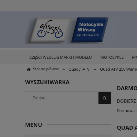
CZĘŚCI WEDŁUG MARKI I MODELU
MOTOCYKLE
M
»
»
Strona główna
Quady, ATV
Quad ATV 250 Warri
WYSZUKIWARKA
DARMO
DOBIERZ
Darmowa do
MENU
QUAD A