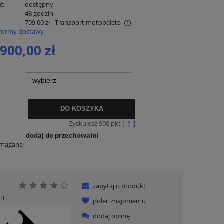
ć:
dostępny
:
48 godzin
799,00 zł
- Transport motopaleta
formy dostawy
ena nie zawiera ewentualnych kosztów
 900,00 zł
łatności
.
DO KOSZYKA
Zyskujesz
990
pkt [
?
]
dodaj do przechowalni
ymagane
zapytaj o produkt
nt:
poleć znajomemu
dodaj opinię