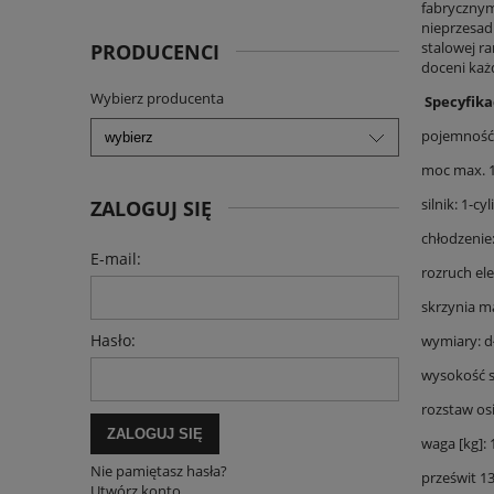
fabrycznym
nieprzesad
stalowej ra
PRODUCENCI
doceni każ
Wybierz producenta
Specyfika
pojemność 
moc max. 
silnik: 1-c
ZALOGUJ SIĘ
chłodzenie
E-mail:
rozruch el
skrzynia m
Hasło:
wymiary: d
wysokość s
rozstaw os
ZALOGUJ SIĘ
waga [kg]: 
Nie pamiętasz hasła?
prześwit 
Utwórz konto