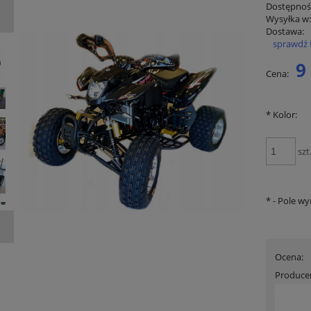
Dostępnoś
Wysyłka w
Dostawa:
sprawdź 
C
9
Cena:
p
*
Kolor:
szt
*
- Pole w
Ocena:
Produce