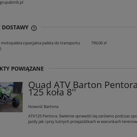
@grupabmb.pl
11 999,00 zł
519,00 zł
 regularna:
13 599,00 zł
Cena regularna:
549,00 zł
iższa cena:
13 599,00 zł
Najniższa cena:
549,00 zł
Y DOSTAWY
DO KOSZYKA
DO KOSZYKA
 motopaleta
(specjalna paleta do transportu
799,00 zł
CENA NIE ZAWIERA EWENTUALNYCH
)
KOSZTÓW PŁATNOŚCI
KTY POWIĄZANE
Quad ATV Barton Pentor
125 koła 8''
Nowość Bartona
ATV125 Pentora. Świetnie sprawdzi się zarówno podczas sp
jazdy jak i przy luźnych przejażdżkach w warunkach tereno