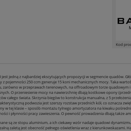
Kod pro
0 jest jedną z najbardziej ekscytujących propozycji w segmencie quadów. Gł
óry z pojemności 250 ccm generuje 15 koni mechanicznych mocy. Taka war
u, zarówno w przeprawach terenowych, na offroadowym torze quadowym i s
śnych. O przeniesienie mocy na nawierzchnię dbają kostkowe opony (przedn
ów całego świata. Skrzynia biegów to konstrukcja manualna, z 5 przełożen
akterystyczną podwozia jest szerszy rozstaw przednich kół, co oznacza zwię
ny w tej klasie – sposób montażu tylnego amortyzatora na kiwaku pośrednim
ości i płynności pracy zawieszenia. O pewność prowadzenia dbają także a
nane są ze stopu aluminium, a ich ciekawy wzór nadaje quadowi dynamizmu. Ś
zalną zaletą jest obecność pełnego oświetlenia wraz z kierunkowskazami. 