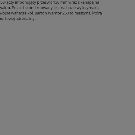
250 łączy imponujący prześwit 130 mm wraz z kanapą na
waku). Pojazd skonstruowany jest na bazie wytrzymałej,
odwójne wahacze kół. Barton Warrior 250 to maszyna, którą
ortowej adrenaliny.