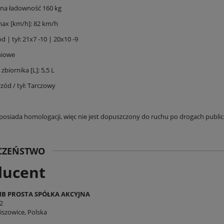
na ładowność 160 kg
ax [km/h]: 82 km/h
 | tył: 21x7 -10 | 20x10 -9
niowe
biornika [L]: 5,5 L
zód / tył: Tarczowy
 posiada homologacji, więc nie jest dopuszczony do ruchu po drogach publi
ECZEŃSTWO
ducent
B PROSTA SPÓŁKA AKCYJNA
2
ter Barton Xplore 125
Buty Apex PRO WP
iszowice, Polska