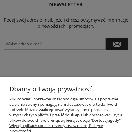
NEWSLETTER
Podaj swój adres e-mail, jeżeli chcesz otrzymywać informacje
o nowościach i promocjach.
Dbamy o Twoją prywatność
POMOC
Pliki cookies i pokrewne im technologie umożliwiają poprawne
działanie strony i pomagają nam dostosować ofertę do Twoich
potrzeb. Możesz zaakceptować wykorzystanie przez nas
wszystkich tych plików i przejść do sklepu lub dostosować użycie
ZASADY SPRZEDAŻY
plików do swoich preferencji, wybierając opcję "Dostosuj zgody".
Więcej o plikach cookies przeczytasz w naszej Polityce
prywatności.